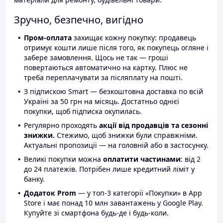
Зручно, безпечно, вигідно
Пром-оплата
захищає кожну покупку: продавець
отримує кошти лише після того, як покупець огляне і
забере замовлення. Щось не так — гроші
повертаються автоматично на картку. Плюс не
треба переплачувати за післяплату на пошті.
З підпискою Smart — безкоштовна доставка по всій
Україні за 50 грн на місяць. Достатньо однієї
покупки, щоб підписка окупилась.
Регулярно проходять
акції від продавців та сезонні
знижки.
Стежимо, щоб знижки були справжніми.
Актуальні пропозиції — на головній або в застосунку.
Великі покупки можна
оплатити частинами
: від 2
до 24 платежів. Потрібен лише кредитний ліміт у
банку.
Додаток Prom
— у топ-3 категорії «Покупки» в App
Store і має понад 10 млн завантажень у Google Play.
Купуйте зі смартфона будь-де і будь-коли.