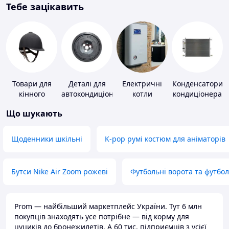
Тебе зацікавить
Товари для
Деталі для
Електричні
Конденсатори
кінного
автокондиціонерів
котли
кондиціонера
спорту
Що шукають
Щоденники шкільні
K-pop румі костюм для аніматорів
Бутси Nike Air Zoom рожеві
Футбольні ворота та футбо
Prom — найбільший маркетплейс України. Тут 6 млн
покупців знаходять усе потрібне — від корму для
цуциків до бронежилетів. А 60 тис. підприємців з усієї