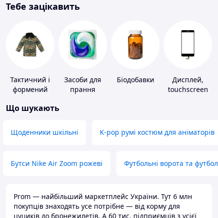
Тебе зацікавить
Тактичний і
Засоби для
Біодобавки
Дисплей,
формений
прання
touchscreen
одяг
для телефонів
Що шукають
Щоденники шкільні
K-pop румі костюм для аніматорів
Бутси Nike Air Zoom рожеві
Футбольні ворота та футбо
Prom — найбільший маркетплейс України. Тут 6 млн
покупців знаходять усе потрібне — від корму для
цуциків до бронежилетів. А 60 тис. підприємців з усієї