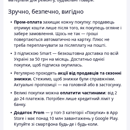
Зручно, безпечно, вигідно
Пром-оплата
захищає кожну покупку: продавець
отримує кошти лише після того, як покупець огляне і
забере замовлення. Щось не так — гроші
повертаються автоматично на картку. Плюс не
треба переплачувати за післяплату на пошті.
З підпискою Smart — безкоштовна доставка по всій
Україні за 50 грн на місяць. Достатньо однієї
покупки, щоб підписка окупилась.
Регулярно проходять
акції від продавців та сезонні
знижки.
Стежимо, щоб знижки були справжніми.
Актуальні пропозиції — на головній або в застосунку.
Великі покупки можна
оплатити частинами
: від 2
до 24 платежів. Потрібен лише кредитний ліміт у
банку.
Додаток Prom
— у топ-3 категорії «Покупки» в App
Store і має понад 10 млн завантажень у Google Play.
Купуйте зі смартфона будь-де і будь-коли.