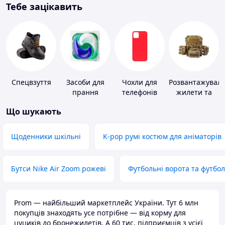
Тебе зацікавить
Спецвзуття
Засоби для
Чохли для
Розвантажуваль
прання
телефонів
жилети та
плитоноски
Що шукають
без плит
Щоденники шкільні
K-pop румі костюм для аніматорів
Бутси Nike Air Zoom рожеві
Футбольні ворота та футбо
Prom — найбільший маркетплейс України. Тут 6 млн
покупців знаходять усе потрібне — від корму для
цуциків до бронежилетів. А 60 тис. підприємців з усієї