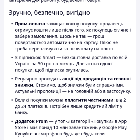
Зручно, безпечно, вигідно
Пром-оплата
захищає кожну покупку: продавець
отримує кошти лише після того, як покупець огляне і
забере замовлення. Щось не так — гроші
повертаються автоматично на картку. Плюс не
треба переплачувати за післяплату на пошті.
З підпискою Smart — безкоштовна доставка по всій
Україні за 50 грн на місяць. Достатньо однієї
покупки, щоб підписка окупилась.
Регулярно проходять
акції від продавців та сезонні
знижки.
Стежимо, щоб знижки були справжніми.
Актуальні пропозиції — на головній або в застосунку.
Великі покупки можна
оплатити частинами
: від 2
до 24 платежів. Потрібен лише кредитний ліміт у
банку.
Додаток Prom
— у топ-3 категорії «Покупки» в App
Store і має понад 10 млн завантажень у Google Play.
Купуйте зі смартфона будь-де і будь-коли.