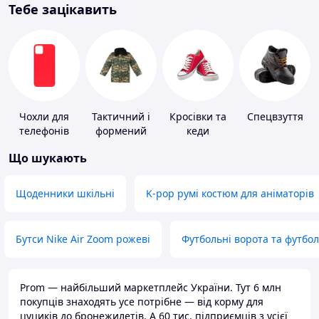
Тебе зацікавить
Чохли для
Тактичний і
Кросівки та
Спецвзуття
телефонів
формений
кеди
одяг
Що шукають
Щоденники шкільні
K-pop румі костюм для аніматорів
Бутси Nike Air Zoom рожеві
Футбольні ворота та футбо
Prom — найбільший маркетплейс України. Тут 6 млн
покупців знаходять усе потрібне — від корму для
цуциків до бронежилетів. А 60 тис. підприємців з усієї