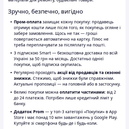
Зручно, безпечно, вигідно
Пром-оплата
захищає кожну покупку: продавець
отримує кошти лише після того, як покупець огляне і
забере замовлення. Щось не так — гроші
повертаються автоматично на картку. Плюс не
треба переплачувати за післяплату на пошті.
З підпискою Smart — безкоштовна доставка по всій
Україні за 50 грн на місяць. Достатньо однієї
покупки, щоб підписка окупилась.
Регулярно проходять
акції від продавців та сезонні
знижки.
Стежимо, щоб знижки були справжніми.
Актуальні пропозиції — на головній або в застосунку.
Великі покупки можна
оплатити частинами
: від 2
до 24 платежів. Потрібен лише кредитний ліміт у
банку.
Додаток Prom
— у топ-3 категорії «Покупки» в App
Store і має понад 10 млн завантажень у Google Play.
Купуйте зі смартфона будь-де і будь-коли.