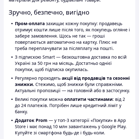
Зручно, безпечно, вигідно
Пром-оплата
захищає кожну покупку: продавець
отримує кошти лише після того, як покупець огляне і
забере замовлення. Щось не так — гроші
повертаються автоматично на картку. Плюс не
треба переплачувати за післяплату на пошті.
З підпискою Smart — безкоштовна доставка по всій
Україні за 50 грн на місяць. Достатньо однієї
покупки, щоб підписка окупилась.
Регулярно проходять
акції від продавців та сезонні
знижки.
Стежимо, щоб знижки були справжніми.
Актуальні пропозиції — на головній або в застосунку.
Великі покупки можна
оплатити частинами
: від 2
до 24 платежів. Потрібен лише кредитний ліміт у
банку.
Додаток Prom
— у топ-3 категорії «Покупки» в App
Store і має понад 10 млн завантажень у Google Play.
Купуйте зі смартфона будь-де і будь-коли.