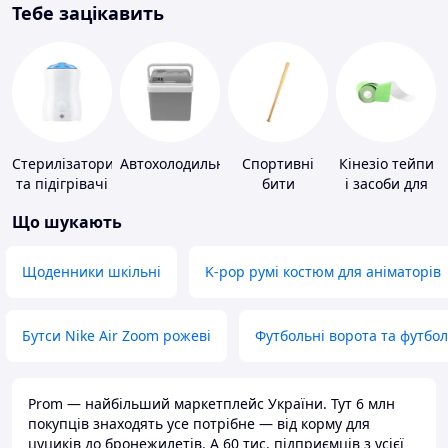
Тебе зацікавить
Стерилізатори
Автохолодильники
Спортивні
Кінезіо тейпи
та підігрівачі
бити
і засоби для
для дитячого
тейпування
Що шукають
харчування
Щоденники шкільні
K-pop румі костюм для аніматорів
Бутси Nike Air Zoom рожеві
Футбольні ворота та футбо
Prom — найбільший маркетплейс України. Тут 6 млн
покупців знаходять усе потрібне — від корму для
цуциків до бронежилетів. А 60 тис. підприємців з усієї