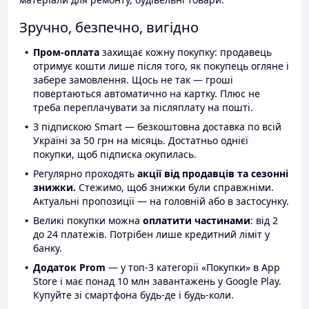
Зручно, безпечно, вигідно
Пром-оплата
захищає кожну покупку: продавець
отримує кошти лише після того, як покупець огляне і
забере замовлення. Щось не так — гроші
повертаються автоматично на картку. Плюс не
треба переплачувати за післяплату на пошті.
З підпискою Smart — безкоштовна доставка по всій
Україні за 50 грн на місяць. Достатньо однієї
покупки, щоб підписка окупилась.
Регулярно проходять
акції від продавців та сезонні
знижки.
Стежимо, щоб знижки були справжніми.
Актуальні пропозиції — на головній або в застосунку.
Великі покупки можна
оплатити частинами
: від 2
до 24 платежів. Потрібен лише кредитний ліміт у
банку.
Додаток Prom
— у топ-3 категорії «Покупки» в App
Store і має понад 10 млн завантажень у Google Play.
Купуйте зі смартфона будь-де і будь-коли.