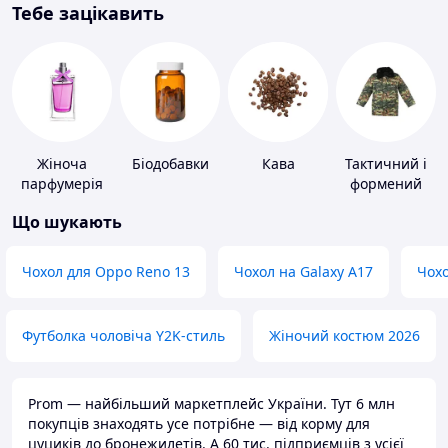
Тебе зацікавить
Жіноча
Біодобавки
Кава
Тактичний і
парфумерія
формений
одяг
Що шукають
Чохол для Oppo Reno 13
Чохол на Galaxy A17
Чохо
Футболка чоловіча Y2K-стиль
Жіночий костюм 2026
Prom — найбільший маркетплейс України. Тут 6 млн
покупців знаходять усе потрібне — від корму для
цуциків до бронежилетів. А 60 тис. підприємців з усієї