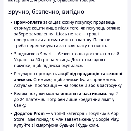
Зручно, безпечно, вигідно
Пром-оплата
захищає кожну покупку: продавець
отримує кошти лише після того, як покупець огляне і
забере замовлення. Щось не так — гроші
повертаються автоматично на картку. Плюс не
треба переплачувати за післяплату на пошті.
З підпискою Smart — безкоштовна доставка по всій
Україні за 50 грн на місяць. Достатньо однієї
покупки, щоб підписка окупилась.
Регулярно проходять
акції від продавців та сезонні
знижки.
Стежимо, щоб знижки були справжніми.
Актуальні пропозиції — на головній або в застосунку.
Великі покупки можна
оплатити частинами
: від 2
до 24 платежів. Потрібен лише кредитний ліміт у
банку.
Додаток Prom
— у топ-3 категорії «Покупки» в App
Store і має понад 10 млн завантажень у Google Play.
Купуйте зі смартфона будь-де і будь-коли.