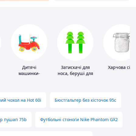
Дитячі
Затискачі для
Харчова сіль
машинки-
носа, беруші для
каталки
плавання
ий чохол на Hot 60i
Бюстгальтер без кісточок 95с
ер пушап 75b
Футбольні стоноги Nike Phantom GX2