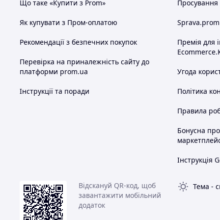
Що таке «Купити з Prom»
Просування в
Як купувати з Пром-оплатою
Sprava.prom
Рекомендації з безпечних покупок
Премія для 
Ecommerce.
Перевірка на приналежність сайту до
платформи prom.ua
Угода корис
Інструкції та поради
Політика ко
Правила роб
Бонусна пр
маркетплей
Інструкція G
Відскануй QR-код, щоб
Тема
-
с
завантажити мобільний
додаток