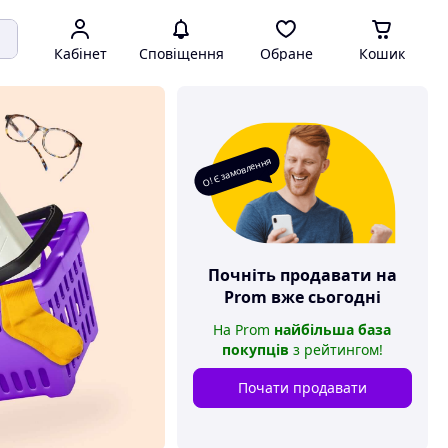
Кабінет
Сповіщення
Обране
Кошик
О! Є замовлення
Почніть продавати на
Prom
вже сьогодні
На
Prom
найбільша база
покупців
з рейтингом
!
Почати продавати