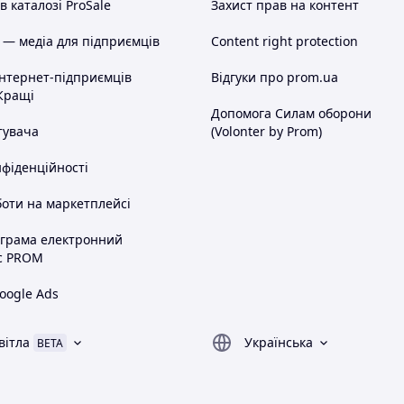
 каталозі ProSale
Захист прав на контент
 — медіа для підприємців
Content right protection
інтернет-підприємців
Відгуки про prom.ua
Кращі
Допомога Силам оборони
тувача
(Volonter by Prom)
нфіденційності
оти на маркетплейсі
ограма електронний
с PROM
oogle Ads
вітла
Українська
BETA