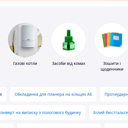
Газові котли
Засоби від комах
Зошити і
щоденники
в
Обкладинка для планера на кільцях А6
Протиударн
нверт на виписку з пологового будинку
Білий бюстгальт