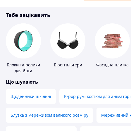
Матеріали для ремонту
Тебе зацікавить
Спорт і відпочинок
Блоки та ролики
Бюстгальтери
Фасадна плитка
для йоги
Що шукають
Щоденники шкільні
K-pop румі костюм для аніматорі
Блузка з мереживом великого розміру
Мереживний ко