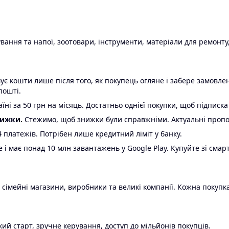
ання та напої, зоотовари, інструменти, матеріали для ремонту,
є кошти лише після того, як покупець огляне і забере замовл
пошті.
ні за 50 грн на місяць. Достатньо однієї покупки, щоб підписка
нижки.
Стежимо, щоб знижки були справжніми. Актуальні пропози
24 платежів. Потрібен лише кредитний ліміт у банку.
e і має понад 10 млн завантажень у Google Play. Купуйте зі смар
 сімейні магазини, виробники та великі компанії. Кожна покупка
ий старт, зручне керування, доступ до мільйонів покупців.