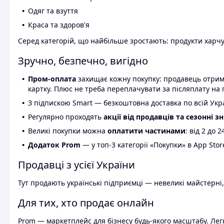
Одяг та взуття
Краса та здоров'я
Серед категорій, що найбільше зростають: продукти харчув
Зручно, безпечно, вигідно
Пром-оплата
захищає кожну покупку: продавець отриму
картку. Плюс не треба переплачувати за післяплату на 
З підпискою Smart — безкоштовна доставка по всій Украї
Регулярно проходять
акції від продавців та сезонні з
Великі покупки можна
оплатити частинами
: від 2 до 
Додаток Prom
— у топ-3 категорії «Покупки» в App Stor
Продавці з усієї України
Тут продають українські підприємці — невеликі майстерні,
Для тих, хто продає онлайн
Prom — маркетплейс для бізнесу будь-якого масштабу. Легк