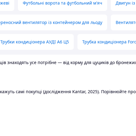
ожеві
Футбольні ворота та футбольний м'яч
Двигун із
реносний вентилятор із контейнером для льоду
Вентилят
Трубки кондиціонера АУДІ А6 Ц5
Трубка кондиціонера Ford
в знаходять усе потрібне — від корму для цуциків до бронежилет
ажуть самі покупці (дослідження Kantar, 2025). Порівнюйте пропо